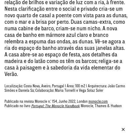
relação de brilhos e variação de luz com a ria, à frente.
Nesta clarificação entre o social e privado cria-se um
novo quarto de casal a poente com vista para as dunas,
com o mar e a brisa por perto. Duas camas-extra, como
numa cabine de barco, criam-se num nicho. A nova
casa de banho em mármore azul claro e branco
relembra a espuma das ondas, as dunas. Vê-se agora a
ria do espaço do banho através das suas janelas altas.
A casa abre-se ao espaço de festa, aos detalhes da
madeira e do latão como os têm os barcos; religa-se a
casa à paisagem e à sabedoria da vida elementar do
Verão.
Localização: Costa Nova, Aveiro, Portugal | Área: 100 m2 | Arquitectura: João Carmo
Simões e Daniela Sá; Colaboração: Marta Tornelli e Vega Solaz Soler
Publicado na revista Monocle n.º 154, Junho 2022, London
monocle.com
Publicado no livro
Portugal: The Monocle Handbook
, Monocle, Thames & Hudson